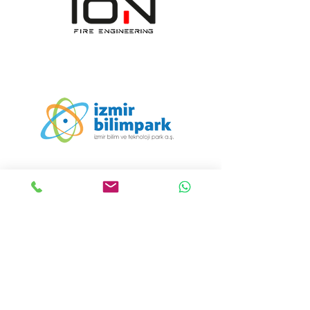
ION Mühendislik Tasarım
Danışmanlık İmalat Sanayi
ve Ticaret Anonim Şirketi
İletişim:
+90 232 608 19 55
Mail:
info@iondizayn.com.tr
Adres:
Ümit Mahallesi 1411/8
Sokak Bornova İş Merkezi E
Blok No:5/C Bornova / İzmir